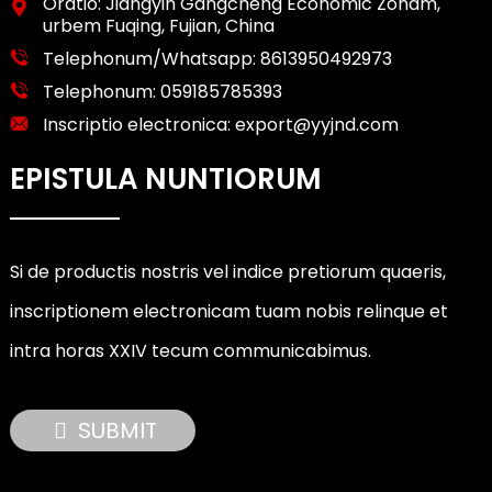
Oratio: Jiangyin Gangcheng Economic Zonam,
urbem Fuqing, Fujian, China
Telephonum/Whatsapp:
8613950492973
Telephonum:
059185785393
Inscriptio electronica:
export@yyjnd.com
EPISTULA NUNTIORUM
Si de productis nostris vel indice pretiorum quaeris,
inscriptionem electronicam tuam nobis relinque et
intra horas XXIV tecum communicabimus.
SUBMIT