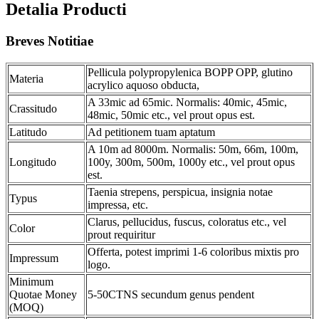
Detalia Producti
Breves Notitiae
Pellicula polypropylenica BOPP OPP, glutino
Materia
acrylico aquoso obducta,
A 33mic ad 65mic. Normalis: 40mic, 45mic,
Crassitudo
48mic, 50mic etc., vel prout opus est.
Latitudo
Ad petitionem tuam aptatum
A 10m ad 8000m. Normalis: 50m, 66m, 100m,
Longitudo
100y, 300m, 500m, 1000y etc., vel prout opus
est.
Taenia strepens, perspicua, insignia notae
Typus
impressa, etc.
Clarus, pellucidus, fuscus, coloratus etc., vel
Color
prout requiritur
Offerta, potest imprimi 1-6 coloribus mixtis pro
Impressum
logo.
Minimum
Quotae Money
5-50CTNS secundum genus pendent
(MOQ)