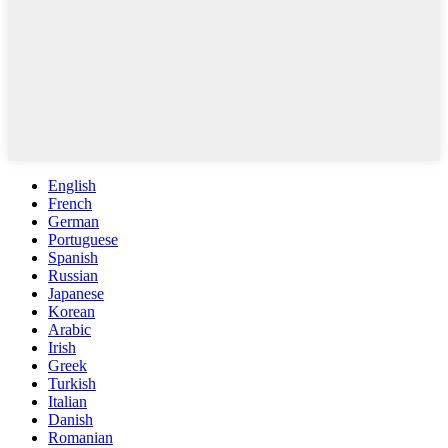
English
French
German
Portuguese
Spanish
Russian
Japanese
Korean
Arabic
Irish
Greek
Turkish
Italian
Danish
Romanian