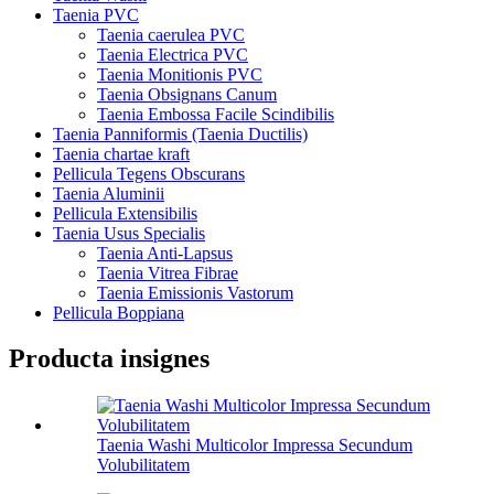
Taenia PVC
Taenia caerulea PVC
Taenia Electrica PVC
Taenia Monitionis PVC
Taenia Obsignans Canum
Taenia Embossa Facile Scindibilis
Taenia Panniformis (Taenia Ductilis)
Taenia chartae kraft
Pellicula Tegens Obscurans
Taenia Aluminii
Pellicula Extensibilis
Taenia Usus Specialis
Taenia Anti-Lapsus
Taenia Vitrea Fibrae
Taenia Emissionis Vastorum
Pellicula Boppiana
Producta insignes
Taenia Washi Multicolor Impressa Secundum
Volubilitatem