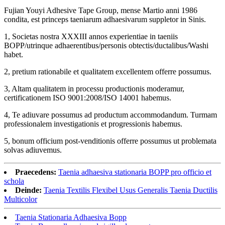
Fujian Youyi Adhesive Tape Group, mense Martio anni 1986
condita, est princeps taeniarum adhaesivarum suppletor in Sinis.
1, Societas nostra XXXIII annos experientiae in taeniis
BOPP/utrinque adhaerentibus/personis obtectis/ductalibus/Washi
habet.
2, pretium rationabile et qualitatem excellentem offerre possumus.
3, Altam qualitatem in processu productionis moderamur,
certificationem ISO 9001:2008/ISO 14001 habemus.
4, Te adiuvare possumus ad productum accommodandum. Turmam
professionalem investigationis et progressionis habemus.
5, bonum officium post-venditionis offerre possumus ut problemata
solvas adiuvemus.
Praecedens:
Taenia adhaesiva stationaria BOPP pro officio et
schola
Deinde:
Taenia Textilis Flexibel Usus Generalis Taenia Ductilis
Multicolor
Taenia Stationaria Adhaesiva Bopp