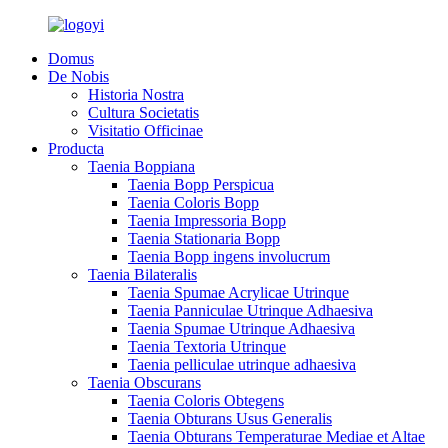
Domus
De Nobis
Historia Nostra
Cultura Societatis
Visitatio Officinae
Producta
Taenia Boppiana
Taenia Bopp Perspicua
Taenia Coloris Bopp
Taenia Impressoria Bopp
Taenia Stationaria Bopp
Taenia Bopp ingens involucrum
Taenia Bilateralis
Taenia Spumae Acrylicae Utrinque
Taenia Panniculae Utrinque Adhaesiva
Taenia Spumae Utrinque Adhaesiva
Taenia Textoria Utrinque
Taenia pelliculae utrinque adhaesiva
Taenia Obscurans
Taenia Coloris Obtegens
Taenia Obturans Usus Generalis
Taenia Obturans Temperaturae Mediae et Altae