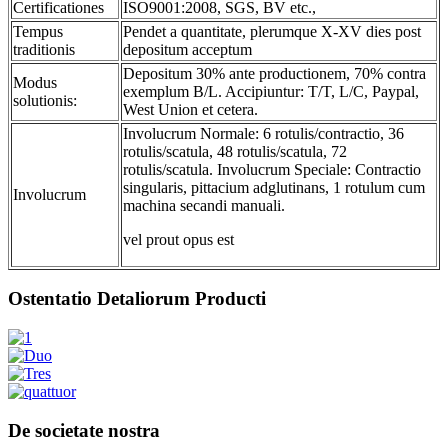
Certificationes
ISO9001:2008, SGS, BV etc.,
Tempus
Pendet a quantitate, plerumque X-XV dies post
traditionis
depositum acceptum
Depositum 30% ante productionem, 70% contra
Modus
exemplum B/L. Accipiuntur: T/T, L/C, Paypal,
solutionis:
West Union et cetera.
Involucrum Normale: 6 rotulis/contractio, 36
rotulis/scatula, 48 rotulis/scatula, 72
rotulis/scatula. Involucrum Speciale: Contractio
singularis, pittacium adglutinans, 1 rotulum cum
Involucrum
machina secandi manuali.
vel prout opus est
Ostentatio Detaliorum Producti
De societate nostra