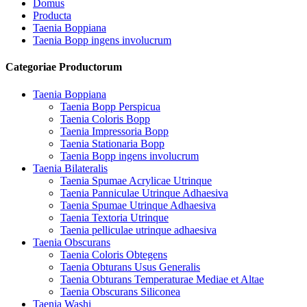
Domus
Producta
Taenia Boppiana
Taenia Bopp ingens involucrum
Categoriae Productorum
Taenia Boppiana
Taenia Bopp Perspicua
Taenia Coloris Bopp
Taenia Impressoria Bopp
Taenia Stationaria Bopp
Taenia Bopp ingens involucrum
Taenia Bilateralis
Taenia Spumae Acrylicae Utrinque
Taenia Panniculae Utrinque Adhaesiva
Taenia Spumae Utrinque Adhaesiva
Taenia Textoria Utrinque
Taenia pelliculae utrinque adhaesiva
Taenia Obscurans
Taenia Coloris Obtegens
Taenia Obturans Usus Generalis
Taenia Obturans Temperaturae Mediae et Altae
Taenia Obscurans Siliconea
Taenia Washi