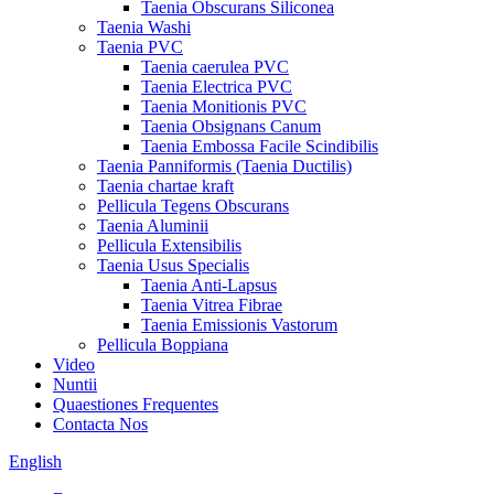
Taenia Obscurans Siliconea
Taenia Washi
Taenia PVC
Taenia caerulea PVC
Taenia Electrica PVC
Taenia Monitionis PVC
Taenia Obsignans Canum
Taenia Embossa Facile Scindibilis
Taenia Panniformis (Taenia Ductilis)
Taenia chartae kraft
Pellicula Tegens Obscurans
Taenia Aluminii
Pellicula Extensibilis
Taenia Usus Specialis
Taenia Anti-Lapsus
Taenia Vitrea Fibrae
Taenia Emissionis Vastorum
Pellicula Boppiana
Video
Nuntii
Quaestiones Frequentes
Contacta Nos
English