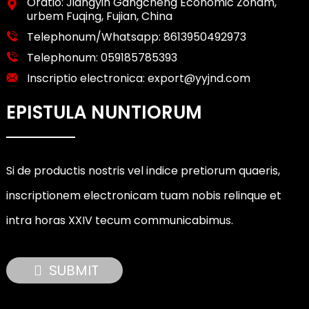
Oratio: Jiangyin Gangcheng Economic Zonam,
urbem Fuqing, Fujian, China
Telephonum/Whatsapp:
8613950492973
Telephonum:
059185785393
Inscriptio electronica:
export@yyjnd.com
EPISTULA NUNTIORUM
Si de productis nostris vel indice pretiorum quaeris,
inscriptionem electronicam tuam nobis relinque et
intra horas XXIV tecum communicabimus.
SUBMIT