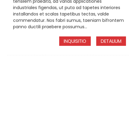
tensilem praedita, ad varias applicationes
industriales figendas, ut puta ad tapetes interiores
installandos et scalas tapetibus tectas, valde
commendatur. Nos fabri sumus, taeniam bifrontem
panno ductili praebere possumus...
INQUISITIO
DETALIUM