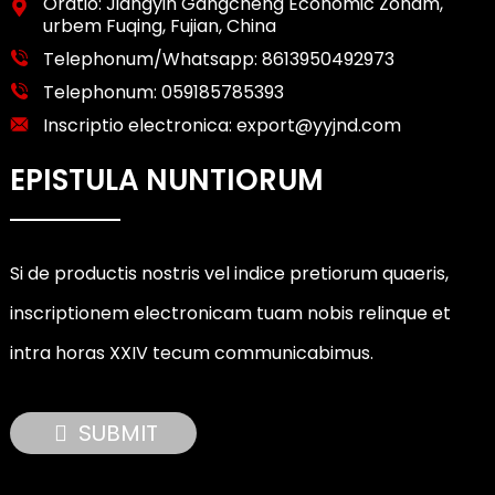
Oratio: Jiangyin Gangcheng Economic Zonam,
urbem Fuqing, Fujian, China
Telephonum/Whatsapp:
8613950492973
Telephonum:
059185785393
Inscriptio electronica:
export@yyjnd.com
EPISTULA NUNTIORUM
Si de productis nostris vel indice pretiorum quaeris,
inscriptionem electronicam tuam nobis relinque et
intra horas XXIV tecum communicabimus.
SUBMIT